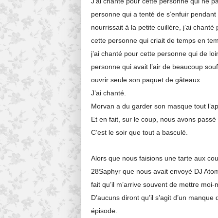
J’ai chanté pour cette personne qui ne par
personne qui a tenté de s’enfuir pendant 
nourrissait à la petite cuillère, j’ai chant
cette personne qui criait de temps en temp
j’ai chanté pour cette personne qui de loi
personne qui avait l’air de beaucoup souff
ouvrir seule son paquet de gâteaux.
J’ai chanté.
Morvan a du garder son masque tout l’après
Et en fait, sur le coup, nous avons pass
C’est le soir que tout a basculé.
Alors que nous faisions une tarte aux cour
28Saphyr que nous avait envoyé DJ Atom,
fait qu’il m’arrive souvent de mettre mo
D’aucuns diront qu’il s’agit d’un manque d
épisode.