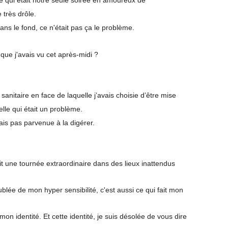
rée qui était notre seule soirée en amoureux de
e très drôle.
dans le fond, ce n'était pas ça le problème.
 que j'avais vu cet après-midi ?
 sanitaire en face de laquelle j’avais choisie d’être mise
 elle qui était un problème.
tais pas parvenue à la digérer.
t une tournée extraordinaire dans des lieux inattendus
ée de mon hyper sensibilité, c'est aussi ce qui fait mon
 mon identité. Et cette identité, je suis désolée de vous dire