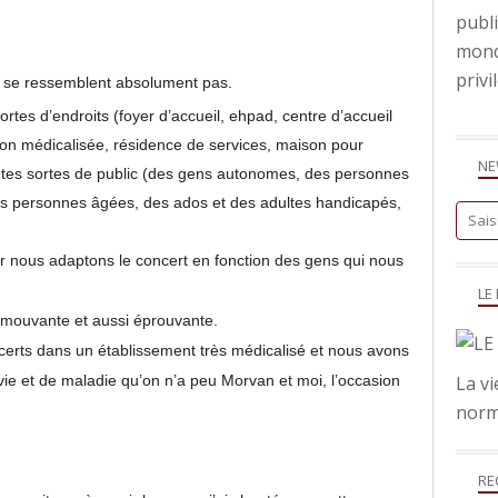
publi
mond
privil
ne se ressemblent absolument pas.
rtes d’endroits (foyer d’accueil, ehpad, centre d’accueil
aison médicalisée, résidence de services, maison pour
NE
outes sortes de public (des gens autonomes, des personnes
es personnes âgées, des ados et des adultes handicapés,
r nous adaptons le concert en fonction des gens qui nous
LE
 émouvante et aussi éprouvante.
ncerts dans un établissement très médicalisé et nous avons
 vie et de maladie qu’on n’a peu Morvan et moi, l’occasion
La v
norm
RE