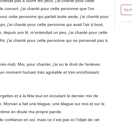
venait pas à ouvrir les yeux, j’ai chanté pour cette
le concert, j’ai chanté pour cette personne que l’on
é pour cette personne qui parlait toute seule, j’ai chanté pour
s, j’ai chanté pour cette personne qui avait l’air à bout,
n, depuis son lit, m’entendait un peu, j’ai chanté pour cette
rir, j’ai chanté pour cette personne qui ne parvenait pas à
-midi. Moi, pour chanter, j’ai eu le droit de l’enlever.
é un moment humain très agréable et très enrichissant.
gettes et à la féta tout en écoutant le dernier mix de
 Morvan a fait une blague, une blague sur moi et sur le
i-même en doute ma propre parole.
e confiance en soi, mais ce n’est pas ici l’objet de cet