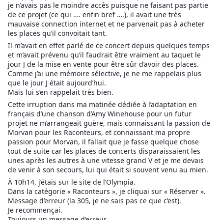
je n’avais pas le moindre accès puisque ne faisant pas partie
de ce projet (ce qui …. enfin bref ….), il avait une très
mauvaise connection internet et ne parvenait pas à acheter
les places qu’il convoitait tant.
Il m’avait en effet parlé de ce concert depuis quelques temps
et m’avait prévenu qu’il faudrait être vraiment au taquet le
jour J de la mise en vente pour être sûr d’avoir des places.
Comme j’ai une mémoire sélective, je ne me rappelais plus
que le jour J était aujourd’hui.
Mais lui s’en rappelait très bien.
Cette irruption dans ma matinée dédiée à l’adaptation en
français d’une chanson d’Amy Winehouse pour un futur
projet ne m’arrangeait guère, mais connaissant la passion de
Morvan pour les Raconteurs, et connaissant ma propre
passion pour Morvan, il fallait que je fasse quelque chose
tout de suite car les places de concerts disparaissaient les
unes après les autres à une vitesse grand V et je me devais
de venir à son secours, lui qui était si souvent venu au mien.
À 10h14, j’étais sur le site de l’Olympia.
Dans la catégorie « Raconteurs », je cliquai sur « Réserver ».
Message d’erreur (la 305, je ne sais pas ce que c’est).
Je recommençai.
Toujours un message d’erreur.