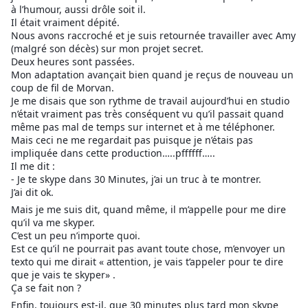
à l’humour, aussi drôle soit il.
Il était vraiment dépité.
Nous avons raccroché et je suis retournée travailler avec Amy
(malgré son décès) sur mon projet secret.
Deux heures sont passées.
Mon adaptation avançait bien quand je reçus de nouveau un
coup de fil de Morvan.
Je me disais que son rythme de travail aujourd’hui en studio
n’était vraiment pas très conséquent vu qu’il passait quand
même pas mal de temps sur internet et à me téléphoner.
Mais ceci ne me regardait pas puisque je n’étais pas
impliquée dans cette production…..pffffff…..
Il me dit :
- Je te skype dans 30 Minutes, j’ai un truc à te montrer.
J’ai dit ok.
Mais je me suis dit, quand même, il m’appelle pour me dire
qu’il va me skyper.
C’est un peu n’importe quoi.
Est ce qu’il ne pourrait pas avant toute chose, m’envoyer un
texto qui me dirait « attention, je vais t’appeler pour te dire
que je vais te skyper» .
Ça se fait non ?
Enfin, toujours est-il, que 30 minutes plus tard mon skype