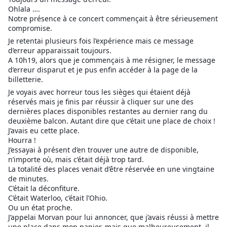
Ohlala ….
Notre présence à ce concert commençait à être sérieusement
compromise.
Je retentai plusieurs fois l’expérience mais ce message
d’erreur apparaissait toujours.
A 10h19, alors que je commençais à me résigner, le message
d’erreur disparut et je pus enfin accéder à la page de la
billetterie.
Je voyais avec horreur tous les sièges qui étaient déjà
réservés mais je finis par réussir à cliquer sur une des
dernières places disponibles restantes au dernier rang du
deuxième balcon. Autant dire que c’était une place de choix !
J’avais eu cette place.
Hourra !
J’essayai à présent d’en trouver une autre de disponible,
n’importe où, mais c’était déjà trop tard.
La totalité des places venait d’être réservée en une vingtaine
de minutes.
C’était la déconfiture.
C’était Waterloo, c’était l’Ohio.
Ou un état proche.
J’appelai Morvan pour lui annoncer, que j’avais réussi à mettre
une place dans mon panier, mais que malheureusement, il