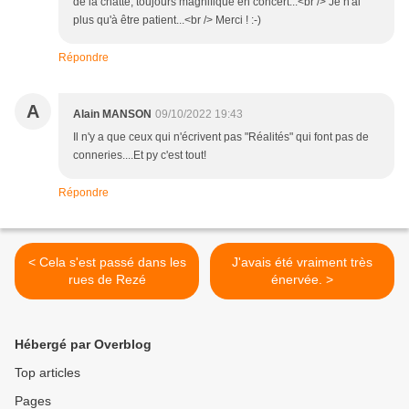
de la chatte, toujours magnifique en concert...<br /> Je n'ai
plus qu'à être patient...<br /> Merci ! :-)
Répondre
A
Alain MANSON
09/10/2022 19:43
Il n'y a que ceux qui n'écrivent pas "Réalités" qui font pas de
conneries....Et py c'est tout!
Répondre
< Cela s'est passé dans les
J'avais été vraiment très
rues de Rezé
énervée. >
Hébergé par Overblog
Top articles
Pages